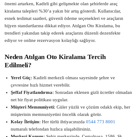
önemi artarken, Kadirli gibi gelişmekte olan şehirlerde araç
kiralama talepleri %30’a yakın bir artış gösterdi. Kullanıcılar,
esnek teslimat saatleri, güvenli ödeme seçenekleri ve araçların
hijyen standartlarına dikkat ediyor. Atılgan Oto Kiralama, bu
trendleri yakından takip ederek araçlarını düzenli dezenfekte
ediyor ve online rezervasyon kolaylığı sağlıyor.
Neden Atılgan Oto Kiralama Tercih
Edilmeli?
Yerel Güç:
Kadirli merkezli olması sayesinde şehre ve
çevresine hızlı hizmet verebilir.
Şeffaf Fiyatlandırma:
Sonradan eklenen gizli ücretler olmadan
net bir fiyat politikası uygular.
Müşteri Memnuniyeti:
Güler yüzlü ve çözüm odaklı ekip, her
müşterinin memnuniyetini öncelik olarak görür.
Kolay İletişim:
Her türlü ihtiyacınızda
0544 773 8001
numaralı telefondan hızlıca ulaşabilirsiniz.
Merkezi Konum:
Şehir merkezinde, Cemalpaşa, 1586. Sk.