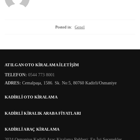
Posted in:
Genel
ATILGAN OTO KIRALAMA İLETIŞIM
TELEFON:
0544 773 8001
ADRES:
Cemalpaşa, 1586. Sk. No:5, 80760 Kadirli/Osmaniye
KADİRLİ OTO KİRALAMA
KADIRLI KIRALIK ARABA FIYATLARI
KADIRLI ARAÇ KIRALAMA
2024 Osmaniye Kadirli Araç Kiralama Rehberi: En İyi Seçenekler